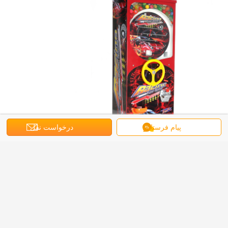
پیام فرستادن
درخواست نقل
قول