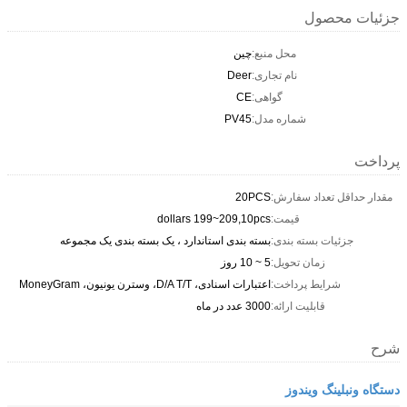
جزئیات محصول
محل منبع:
چين
نام تجاری:
Deer
گواهی:
CE
شماره مدل:
PV45
پرداخت
مقدار حداقل تعداد سفارش:
20PCS
قیمت:
dollars 199~209,10pcs
جزئیات بسته بندی:
بسته بندی استاندارد ، یک بسته بندی یک مجموعه
زمان تحویل:
5 ~ 10 روز
شرایط پرداخت:
اعتبارات اسنادی، D/A T/T، وسترن یونیون، MoneyGram
قابلیت ارائه:
3000 عدد در ماه
شرح
دستگاه ونبلینگ ویندوز