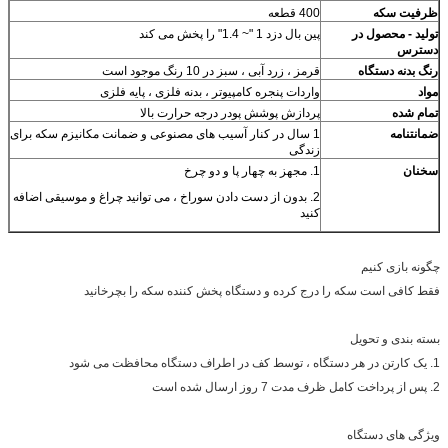
ظرفیت سکه
400 قطعه
تولید - محصول
در
پین بال دزد 1 "~ 1.4" را پخش می کند
دسترس
رنگ بدنه دستگاه
قرمز ، زرد آبی ، سبز در 10 رنگ موجود است
مواد
واردات پنجره کامپیوتر ، بدنه فلزی ، پایه فلزی
تمام شده
پردازش پوشش پودر درجه حرارت بالا
ضمانتنامه
1 سال در کنار آسیب های مصنوعی و ضمانت مکانیزم سکه برای
زندگی
سخنان
1. مجهز به چهار پا و دو چرخ
2. بدون از دست دادن سوراخ ، می توانید چراغ و موسیقی اضافه
کنید
چگونه بازی کنیم
فقط کافی است سکه را درج کرده و دستگاه پخش کننده سکه را بچرخانید
بسته بندی و تحویل
1. یک کارتن در هر دستگاه ، توسط کف در اطراف دستگاه محافظت می شود
2. پس از پرداخت کامل ظرف مدت 7 روز ارسال شده است
ویژگی های دستگاه